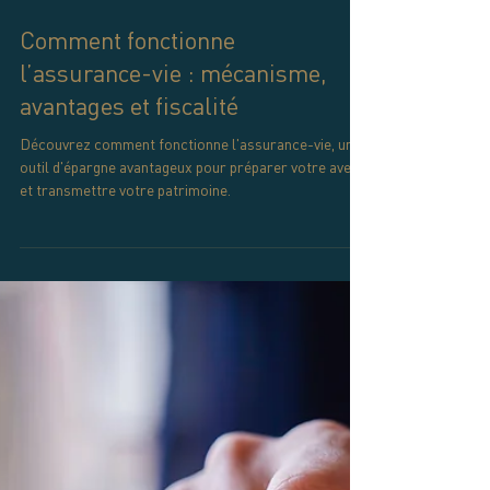
6 mai 2025
Comment fonctionne
l’assurance-vie : mécanisme,
avantages et fiscalité
Découvrez comment fonctionne l'assurance-vie, un
outil d'épargne avantageux pour préparer votre avenir
et transmettre votre patrimoine.