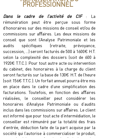
PROFESSIONNEL
Dans le cadre de l’activité de CIF
: La
rémunération peut être perçue sous forme
d’honoraires sur des missions de conseil et/ou de
commissions sur aﬀaires. Les deux missions de
conseil que sont l’Analyse Patrimoniale et les
audits spéciﬁques (retraite, prévoyance,
succession, ...) seront facturés de 500 à 1600€ H.T.
selon la complexité des dossiers (soit de 600 à
1920€ T.T.C.). Pour tout autre acte ou intervention
du cabinet, des honoraires à la charge du client
seront facturés sur la base de 130€ H.T. de l’heure
(soit 156€ T.T.C.). Un forfait annuel pourra être mis
en place dans le cadre d’une simpliﬁcation des
facturations. Toutefois, en fonction des aﬀaires
réalisées, le conseiller peut considérer les
honoraires d’Analyse Patrimoniale ou d’audits
inclus dans les commissions sur aﬀaires. Le client
est informé que pour tout acte d’intermédiation, le
conseiller est rémunéré par la totalité des frais
d’entrée, déduction faite de la part acquise par la
société qui l’autorise à commercialiser le produit,