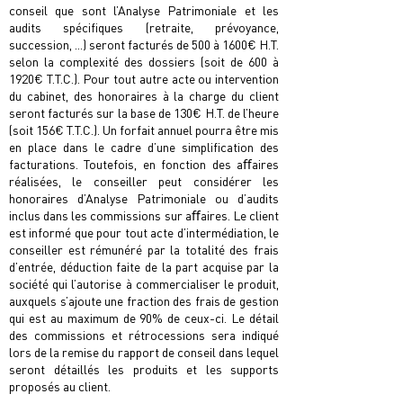
conseil que sont l’Analyse Patrimoniale et les
audits spéciﬁques (retraite, prévoyance,
succession, ...) seront facturés de 500 à 1600€ H.T.
selon la complexité des dossiers (soit de 600 à
1920€ T.T.C.). Pour tout autre acte ou intervention
du cabinet, des honoraires à la charge du client
seront facturés sur la base de 130€ H.T. de l’heure
(soit 156€ T.T.C.). Un forfait annuel pourra être mis
en place dans le cadre d’une simpliﬁcation des
facturations. Toutefois, en fonction des aﬀaires
réalisées, le conseiller peut considérer les
honoraires d’Analyse Patrimoniale ou d’audits
inclus dans les commissions sur aﬀaires. Le client
est informé que pour tout acte d’intermédiation, le
conseiller est rémunéré par la totalité des frais
d’entrée, déduction faite de la part acquise par la
société qui l’autorise à commercialiser le produit,
auxquels s’ajoute une fraction des frais de gestion
qui est au maximum de 90% de ceux-ci. Le détail
des commissions et rétrocessions sera indiqué
lors de la remise du rapport de conseil dans lequel
seront détaillés les produits et les supports
proposés au client.