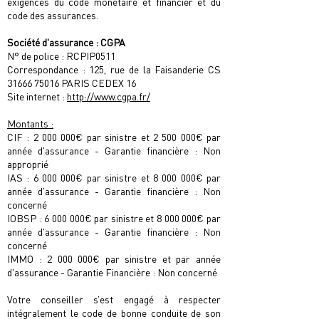
exigences du code monétaire et ﬁnancier et du
code des assurances.
Société d'assurance : CGPA
N° de police : RCPIP0511
Correspondance : 125, rue de la Faisanderie CS
31666 75016
PARIS CEDEX 16
Site internet :
http://www.cgpa.fr/
Montants :
CIF :
2 000 000
€ par sinistre et
2 500 000
€ par
année d'assurance - Garantie ﬁnancière : Non
approprié
IAS :
6 000 000
€ par sinistre et
8 000 000
€ par
année d'assurance - Garantie ﬁnancière : Non
concerné
IOBSP :
6 000 000
€ par sinistre et
8 000 000
€ par
année d'assurance - Garantie ﬁnancière : Non
concerné
IMMO :
2 000 000
€ par sinistre et par année
d'assurance - Garantie Financière : Non concerné
Votre conseiller s’est engagé à respecter
intégralement le code de bonne conduite de son