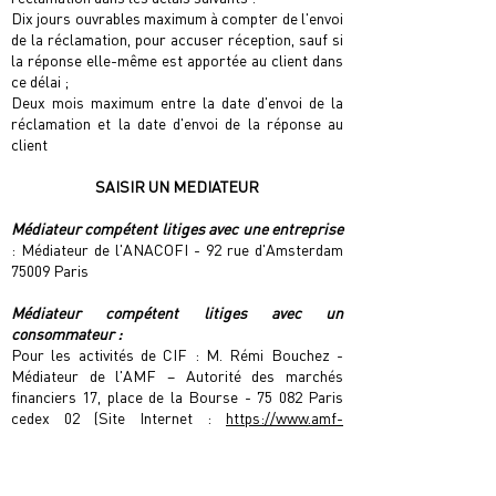
Dix jours ouvrables maximum à compter de l'envoi
de la réclamation, pour accuser réception, sauf si
la réponse elle-même est apportée au client dans
ce délai ;
​Deux mois maximum entre la date d'envoi de la
réclamation et la date d'envoi de la réponse au
client
SAISIR UN MEDIATEUR
Médiateur compétent litiges avec une entreprise
: Médiateur de l'ANACOFI - 92 rue d'Amsterdam
75009 Paris
Médiateur compétent litiges avec un
consommateur :
Pour les activités de CIF : M. Rémi Bouchez -
Médiateur de l'AMF – Autorité des marchés
ﬁnanciers 17, place de la Bourse - 75 082 Paris
cedex 02 (Site Internet :
https://www.amf-
france.org/fr/le-mediateur-de-lamf/votre-
dossier-
de-mediation/vous-voulez-deposer-une-
demande-de-mediation
)