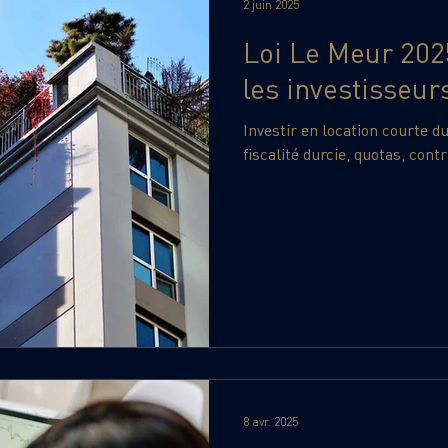
2 juin 2025
Loi Le Meur 2025
les investisseur
Investir en location courte d
fiscalité durcie, quotas, cont
8 avr. 2025