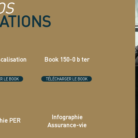
OS
ATIONS
calisation
Book 150-0 b ter
R LE BOOK
TÉLÉCHARGER LE BOOK
Infographie
phie PER
Assurance-vie