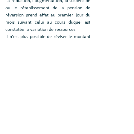
La réduction, l'augmentation, la suspension 
ou le rétablissement de la pension de 
réversion prend effet au premier jour du 
mois suivant celui au cours duquel est 
constatée la variation de ressources.
Il n'est plus possible de réviser le montant 
de la pension de réversion :
3 mois après la date à laquelle 
l'assuré a effectivement liquidé 
l'ensemble des avantages personnels 
de retraite de base et 
complémentaire ;
Ou, s'il ne peut prétendre à de tels 
avantages, à la date à laquelle il 
atteint l'âge légal de départ à la 
retraite (fixé entre 60 et 64 ans selon 
sa date de naissance).
Voir tout
Posts récents